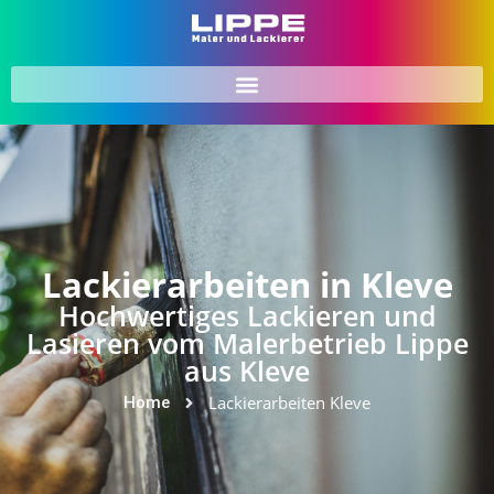
Lackierarbeiten in Kleve
Hochwertiges Lackieren und
Lasieren vom Malerbetrieb Lippe
aus Kleve
Lackierarbeiten Kleve
Home