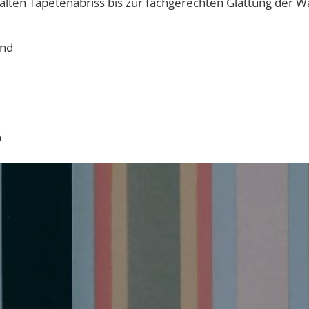
lten Tapetenabriss bis zur fachgerechten Glättung der 
and
n